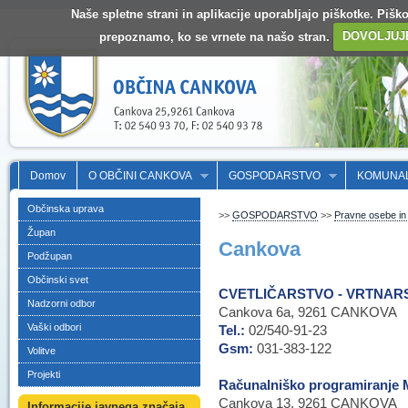
Naše spletne strani in aplikacije uporabljajo piškotke. Pišk
prepoznamo, ko se vrnete na našo stran.
DOVOLJUJ
Domov
O OBČINI CANKOVA
GOSPODARSTVO
KOMUNA
Občinska uprava
>>
GOSPODARSTVO
>>
Pravne osebe in 
Župan
Cankova
Podžupan
Občinski svet
CVETLIČARSTVO - VRTNAR
Nadzorni odbor
Cankova 6a, 9261 CANKOVA
Vaški odbori
Tel.:
02/540-91-23
Gsm:
031-383-122
Volitve
Projekti
Računalniško programiranje 
Cankova 13, 9261 CANKOVA
Informacije javnega značaja