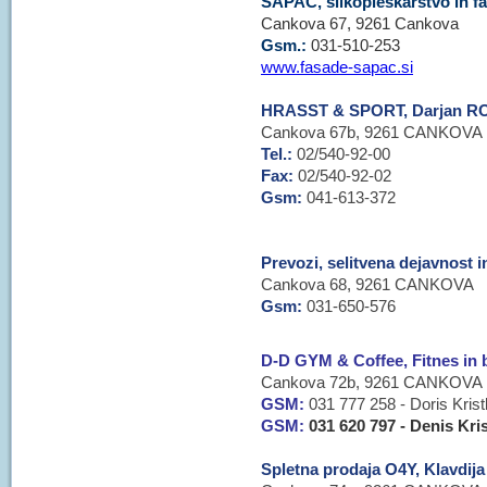
SAPAČ, slikopleskarstvo in fa
Cankova 67, 9261 Cankova
Gsm.:
031-510-253
www.fasade-sapac.si
HRASST & SPORT, Darjan R
Cankova 67b, 9261 CANKOVA
Tel.:
02/540-92-00
Fax:
02/540-92-02
Gsm:
041-613-372
Prevozi, selitvena dejavnost 
Cankova 68, 9261 CANKOVA
Gsm:
031-650-576
D-D GYM & Coffee, Fitnes in b
Cankova 72b, 9261 CANKOVA
GSM:
031 777 258 - Doris Krist
GSM:
031 620 797 - Denis Kri
Spletna prodaja O4Y, Klavdij