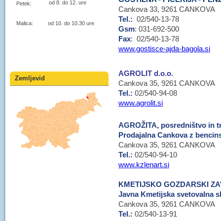
od 8. do 12. ure
Petek:
Cankova 33, 9261 CANKOVA
Tel.:
02/540-13-78
Malica: od 10. do 10.30 ure
Gsm
: 031-692-500
Fax
: 02/540-13-78
www.gostisce-ajda-bagola.si
AGROLIT d.o.o.
Zemljevid
Cankova 35, 9261 CANKOVA
Tel.:
02/540-94-08
www.agrolit.si
AGROŽITA, posredništvo in trg
Prodajalna Cankova z bencin
Cankova 35, 9261 CANKOVA
Tel.:
02/540-94-10
www.kzlenart.si
KMETIJSKO GOZDARSKI Z
Javna Kmetijska svetovalna 
Cankova 35, 9261 CANKOVA
Tel.:
02/540-13-91