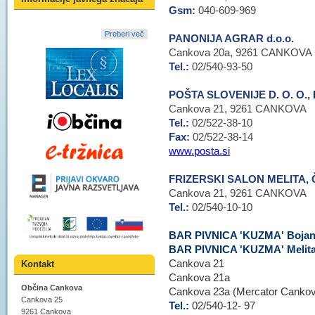
Gsm:
040-609-969
Preberi več
PANONIJA AGRAR d.o.o.
Cankova 20a, 9261 CANKOVA
Tel.:
02/540-93-50
POŠTA SLOVENIJE D. O. O.,
Cankova 21, 9261 CANKOVA
Tel.:
02/522-38-10
Fax:
02/522-38-14
www.posta.si
FRIZERSKI SALON MELITA, Č
Cankova 21, 9261 CANKOVA
Tel.:
02/540-10-10
BAR PIVNICA 'KUZMA' Bojan
BAR PIVNICA 'KUZMA' Melita 
Cankova 21
Kontakt
Cankova 21a
Občina Cankova
Cankova 23a (Mercator Canko
Cankova 25
Tel.:
02/540-12- 97
9261 Cankova