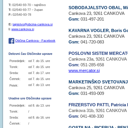
T:
02/540-93-70 – tajništvo
SOBODAJALSTVO OBAL, Mil
T:
02/540-93-77 – župan
Cankova 23, 9261 CANKOVA
F:
02/540-93-78
Gsm:
031-497-201
E:
tajnistvo@obcina-cankova.si
I:
www.cankova.si
KAVARNA VOGLER, Boris Go
Cankova 23, 9261 CANKOVA
Občina Cankova - Facebook
Gsm:
041-720-083
POSLOVNI SISTEM MERCA
Delovni čas Občinske uprave
Cankova 23a, 9261 CANKOVA
Ponedeljek:
od 7. do 15. ure
Gsm:
051-285-658
Torek:
od 7. do 15. ure
www.mercator.si
Sreda:
od 7. do 17. ure
Četrtek:
od 7. do 15. ure
MARKETINŠKO SVETOVANJE
od 7. do 13. ure
Petek:
Cankova 25, 9261 CANKOVA
Gsm:
031-493-009
Uradne ure Občinske uprave
FRIZERSTVO PATTI, Patricia
Ponedeljek:
od 8. do 13. ure
Cankova 31b, 9261 CANKOVA
Torek:
/
Gsm
: 041-408-330
Sreda:
od 8. do 16. ure
Četrtek:
/
GOSTILNA - PICERIJA - PENZ