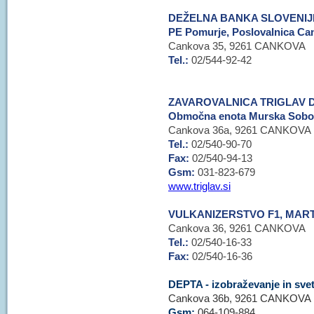
DEŽELNA BANKA SLOVENIJE
PE Pomurje, Poslovalnica Ca
Cankova 35, 9261 CANKOVA
Tel.:
02/544-92-42
ZAVAROVALNICA TRIGLAV D.
Območna enota Murska Sobot
Cankova 36a, 9261 CANKOVA
Tel.:
02/540-90-70
Fax:
02/540-94-13
Gsm:
031-823-679
www.triglav.si
VULKANIZERSTVO F1, MARTI
Cankova 36, 9261 CANKOVA
Tel.:
02/540-16-33
Fax:
02/540-16-36
DEPT
A - izobraževanje in sv
Cankova 36b, 9261 CANKOVA
Gsm:
064-109-884