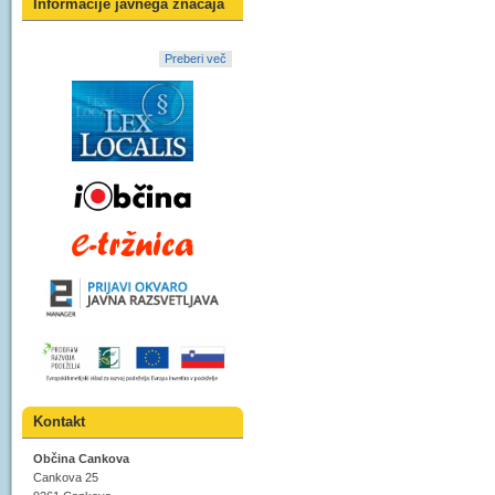
Informacije javnega značaja
Preberi več
Kontakt
Občina Cankova
Cankova 25