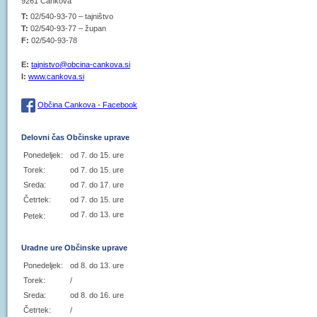
9261 Cankova
T:
02/540-93-70 – tajništvo
T:
02/540-93-77 – župan
F:
02/540-93-78
E:
tajnistvo@obcina-cankova.si
I:
www.cankova.si
Občina Cankova - Facebook
Delovni čas Občinske uprave
Ponedeljek:
od 7. do 15. ure
Torek:
od 7. do 15. ure
Sreda:
od 7. do 17. ure
Četrtek:
od 7. do 15. ure
od 7. do 13. ure
Petek:
Uradne ure Občinske uprave
Ponedeljek:
od 8. do 13. ure
Torek:
/
Sreda:
od 8. do 16. ure
Četrtek:
/