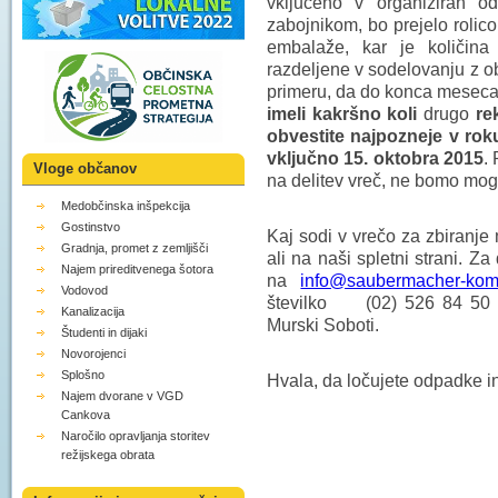
vključeno v organiziran 
zabojnikom, bo prejelo rolico
embalaže, kar je količin
razdeljene v sodelovanju z 
primeru, da do konca meseca 
imeli kakršno koli
drugo
re
obvestite najpozneje v ro
vključno 15. oktobra 2015
.
Vloge občanov
na delitev vreč, ne bomo mogl
Medobčinska inšpekcija
Gostinstvo
Kaj sodi v vrečo za zbiranj
Gradnja, promet z zemljišči
ali na naši spletni strani. Z
Najem prireditvenega šotora
na
info@saubermacher-kom
Vodovod
številko (02) 526 84 50 al
Kanalizacija
Murski Soboti.
Študenti in dijaki
Novorojenci
Splošno
Hvala, da ločujete odpadke i
Najem dvorane v VGD
Cankova
Naročilo opravljanja storitev
režijskega obrata