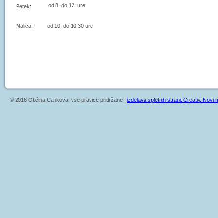
od 8. do 12. ure
Petek:
Malica: od 10. do 10.30 ure
© 2018 Občina Cankova, vse pravice pridržane |
izdelava spletnih strani: Creativ, Novi m