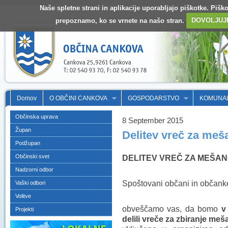
Naše spletne strani in aplikacije uporabljajo piškotke. Pišk
prepoznamo, ko se vrnete na našo stran.
DOVOLJUJ
Domov
O OBČINI CANKOVA
GOSPODARSTVO
KOMUNA
Občinska uprava
8 September 2015
Župan
Delitev vreč za me
Podžupan
Občinski svet
DELITEV VREČ ZA MEŠA
Nadzorni odbor
Spoštovani občani in občank
Vaški odbori
Volitve
obveščamo vas, da bomo
v
Projekti
delili vreče za zbiranje me