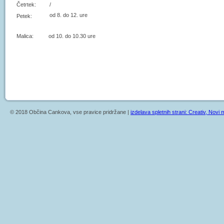
Četrtek:
/
od 8. do 12. ure
Petek:
Malica: od 10. do 10.30 ure
© 2018 Občina Cankova, vse pravice pridržane |
izdelava spletnih strani: Creativ, Novi m