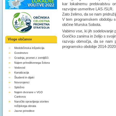
kar lokalnemu prebivalstvu om
razvojne usmeritve LAS /SLR.
Zato želimo, da se nam pridružij
V tem programskem obdobju se
občine Murska Sobota.
Vabimo vse, ki jih sodelovanje 
Goričko zanima in želijo s svojim
Vloge občanov
razvoju območja, da se nam pr
programsko obdobje 2014-2020
Medobčinska inšpekcija
Gostinstvo
Gradnja, promet z zemljišči
Najem prireditvenega šotora
Vodovod
Kanalizacija
Študenti in dijaki
Novorojenci
Splošno
Najem dvorane v VGD
Cankova
Naročilo opravljanja storitev
režijskega obrata
Javne prireditve