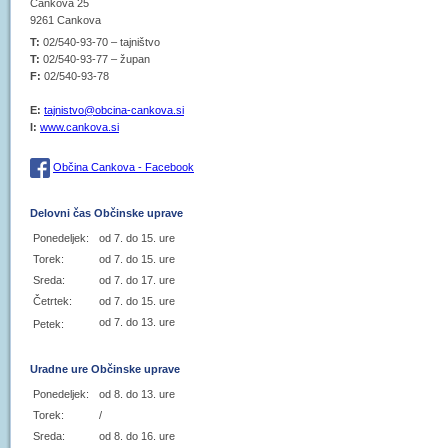
Cankova 25
9261 Cankova
T:
02/540-93-70 – tajništvo
T:
02/540-93-77 – župan
F:
02/540-93-78
E:
tajnistvo@obcina-cankova.si
I:
www.cankova.si
Občina Cankova - Facebook
Delovni čas Občinske uprave
Ponedeljek:
od 7. do 15. ure
Torek:
od 7. do 15. ure
Sreda:
od 7. do 17. ure
Četrtek:
od 7. do 15. ure
od 7. do 13. ure
Petek:
Uradne ure Občinske uprave
Ponedeljek:
od 8. do 13. ure
Torek:
/
Sreda:
od 8. do 16. ure