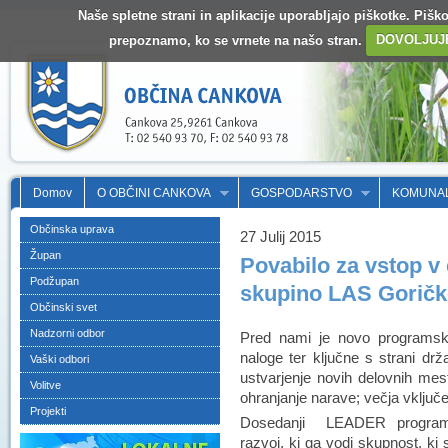
Naše spletne strani in aplikacije uporabljajo piškotke. Pišk
prepoznamo, ko se vrnete na našo stran.
DOVOLJUJ
Domov
O OBČINI CANKOVA
GOSPODARSTVO
KOMUNA
Občinska uprava
27 Julij 2015
Župan
Povabilo za vstop v
Podžupan
skupino LAS Goričk
Občinski svet
Nadzorni odbor
Pred nami je novo programsko
naloge ter ključne s strani drž
Vaški odbori
ustvarjenje novih delovnih mest
Volitve
ohranjanje narave; večja vključe
Projekti
Dosedanji LEADER progra
razvoj, ki ga vodi skupnost, ki 