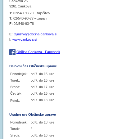
Cankova 25
9261 Cankova
T:
02/540-93-70 – tajništvo
T:
02/540-93-77 – župan
F:
02/540-93-78
E:
tajnistvo@obcina-cankova.si
I:
www.cankova.si
Občina Cankova - Facebook
Delovni čas Občinske uprave
Ponedeljek:
od 7. do 15. ure
Torek:
od 7. do 15. ure
Sreda:
od 7. do 17. ure
Četrtek:
od 7. do 15. ure
od 7. do 13. ure
Petek:
Uradne ure Občinske uprave
Ponedeljek:
od 8. do 13. ure
Torek:
/
Sreda:
od 8. do 16. ure