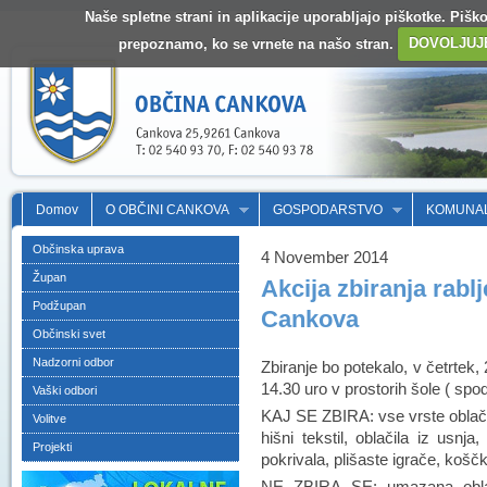
Naše spletne strani in aplikacije uporabljajo piškotke. Pišk
prepoznamo, ko se vrnete na našo stran.
DOVOLJUJ
Domov
O OBČINI CANKOVA
GOSPODARSTVO
KOMUNA
Občinska uprava
4 November 2014
Župan
Akcija zbiranja rablj
Podžupan
Cankova
Občinski svet
Nadzorni odbor
Zbiranje bo potekalo, v četrtek,
14.30 uro v prostorih šole ( spod
Vaški odbori
KAJ SE ZBIRA: vse vrste oblačil
Volitve
hišni tekstil, oblačila iz usnja,
Projekti
pokrivala, plišaste igrače, koščki
NE ZBIRA SE: umazana oblačil