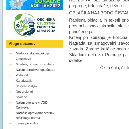
preproge, trde igrače, dežniki.
OBLAČILA NAJ BODO ČISTA!
Rabljena oblačila in tekstil pri
prostorih bodo skrbniki akc
prinešenega.
Kriterij pri zbiranju je količi
Nagrada za zmagovalni zavod j
Vloge občanov
zavoda. Zbrane količine bodo 
Medobčinska inšpekcija
Skladom dela za Pomurje pa t
Gostinstvo
izdelke.
Gradnja, promet z zemljišči
Čista šola, čist
Najem prireditvenega šotora
Vodovod
Kanalizacija
Študenti in dijaki
Novorojenci
Splošno
Najem dvorane v VGD
Cankova
Naročilo opravljanja storitev
režijskega obrata
Javne prireditve