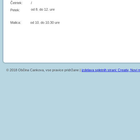
Četrtek:
/
od 8. do 12. ure
Petek:
Malica: od 10. do 10.30 ure
© 2018 Občina Cankova, vse pravice pridržane |
izdelava spletnih strani: Creativ, Novi m