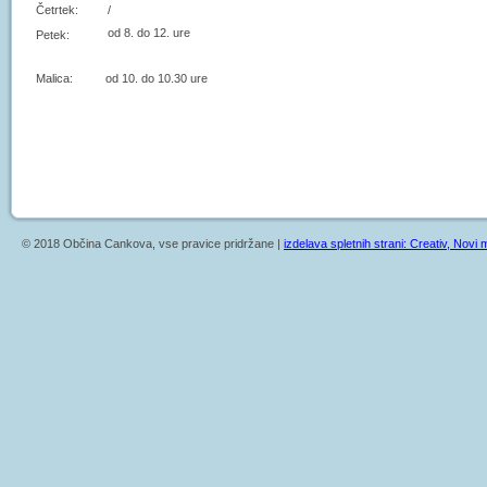
Četrtek:
/
od 8. do 12. ure
Petek:
Malica: od 10. do 10.30 ure
© 2018 Občina Cankova, vse pravice pridržane |
izdelava spletnih strani: Creativ, Novi m