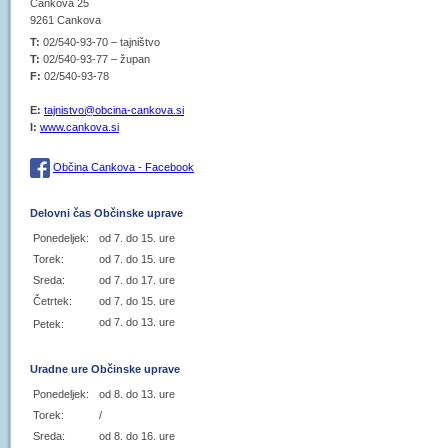
Cankova 25
9261 Cankova
T:
02/540-93-70 – tajništvo
T:
02/540-93-77 – župan
F:
02/540-93-78
E:
tajnistvo@obcina-cankova.si
I:
www.cankova.si
Občina Cankova - Facebook
Delovni čas Občinske uprave
Ponedeljek:
od 7. do 15. ure
Torek:
od 7. do 15. ure
Sreda:
od 7. do 17. ure
Četrtek:
od 7. do 15. ure
od 7. do 13. ure
Petek:
Uradne ure Občinske uprave
Ponedeljek:
od 8. do 13. ure
Torek:
/
Sreda:
od 8. do 16. ure