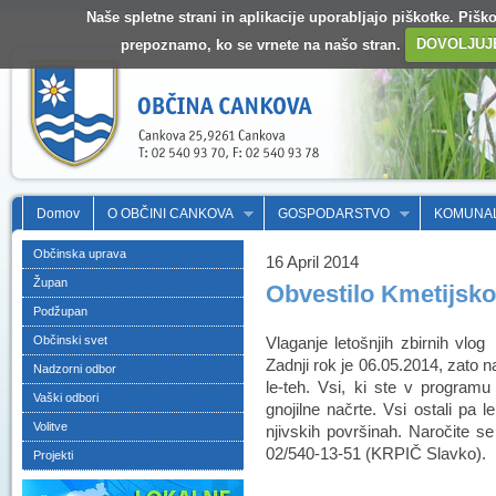
Naše spletne strani in aplikacije uporabljajo piškotke. Pišk
prepoznamo, ko se vrnete na našo stran.
DOVOLJUJ
Domov
O OBČINI CANKOVA
GOSPODARSTVO
KOMUNA
Občinska uprava
16 April 2014
Župan
Obvestilo Kmetijsk
Podžupan
Občinski svet
Vlaganje letošnjih zbirnih vlo
Zadnji rok je 06.05.2014, zato na
Nadzorni odbor
le-teh. Vsi, ki ste v programu 
Vaški odbori
gnojilne načrte. Vsi ostali pa l
Volitve
njivskih površinah. Naročite se
02/540-13-51 (KRPIČ Slavko).
Projekti