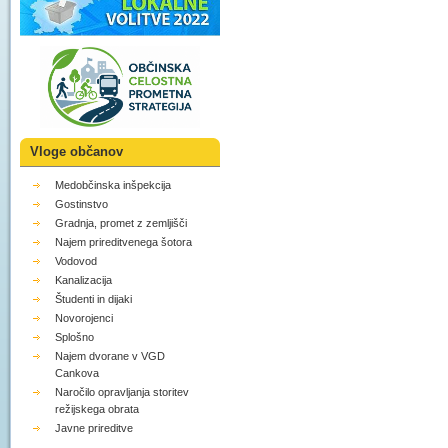
Vloge občanov
Medobčinska inšpekcija
Gostinstvo
Gradnja, promet z zemljišči
Najem prireditvenega šotora
Vodovod
Kanalizacija
Študenti in dijaki
Novorojenci
Splošno
Najem dvorane v VGD
Cankova
Naročilo opravljanja storitev
režijskega obrata
Javne prireditve