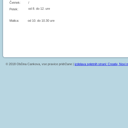
Četrtek:
/
od 8. do 12. ure
Petek:
Malica: od 10. do 10.30 ure
© 2018 Občina Cankova, vse pravice pridržane |
izdelava spletnih strani: Creativ, Novi m