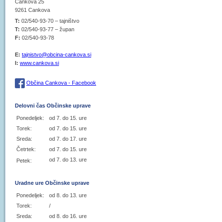
Cankova 25
9261 Cankova
T:
02/540-93-70 – tajništvo
T:
02/540-93-77 – župan
F:
02/540-93-78
E:
tajnistvo@obcina-cankova.si
I:
www.cankova.si
Občina Cankova - Facebook
Delovni čas Občinske uprave
Ponedeljek:
od 7. do 15. ure
Torek:
od 7. do 15. ure
Sreda:
od 7. do 17. ure
Četrtek:
od 7. do 15. ure
od 7. do 13. ure
Petek:
Uradne ure Občinske uprave
Ponedeljek:
od 8. do 13. ure
Torek:
/
Sreda:
od 8. do 16. ure