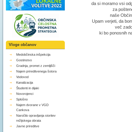
da si moramo vsi od
za pošteno
naše Občine
Upam verjeti, da bom
več zadov
ki bo ponosnih na
Vloge občanov
Župan O
Drag
Medobčinska inšpekcija
Gostinstvo
Gradnja, promet z zemljišči
Najem prireditvenega šotora
Vodovod
Kanalizacija
Študenti in dijaki
Novorojenci
Splošno
Najem dvorane v VGD
Cankova
Naročilo opravljanja storitev
režijskega obrata
Javne prireditve