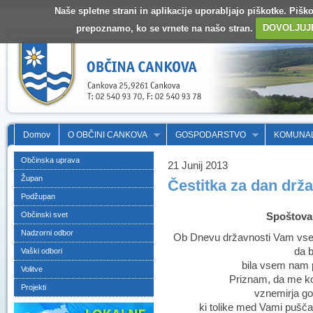
Naše spletne strani in aplikacije uporabljajo piškotke. Pišk
prepoznamo, ko se vrnete na našo stran.
DOVOLJUJ
Domov
O OBČINI CANKOVA
GOSPODARSTVO
KOMUNA
Občinska uprava
21 Junij 2013
Župan
Čestitka za dan drž
Podžupan
Občinski svet
Spoštova
Nadzorni odbor
Ob Dnevu državnosti Vam vsem 
da b
Vaški odbori
bila vsem nam 
Volitve
Priznam, da me ko
Projekti
vznemirja go
ki tolike med Vami pušča