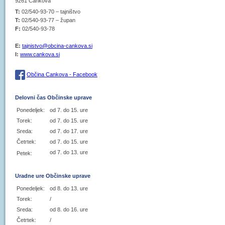
9261 Cankova
T:
02/540-93-70 – tajništvo
T:
02/540-93-77 – župan
F:
02/540-93-78
E:
tajnistvo@obcina-cankova.si
I:
www.cankova.si
Občina Cankova - Facebook
Delovni čas Občinske uprave
Ponedeljek:
od 7. do 15. ure
Torek:
od 7. do 15. ure
Sreda:
od 7. do 17. ure
Četrtek:
od 7. do 15. ure
od 7. do 13. ure
Petek:
Uradne ure Občinske uprave
Ponedeljek:
od 8. do 13. ure
Torek:
/
Sreda:
od 8. do 16. ure
Četrtek:
/