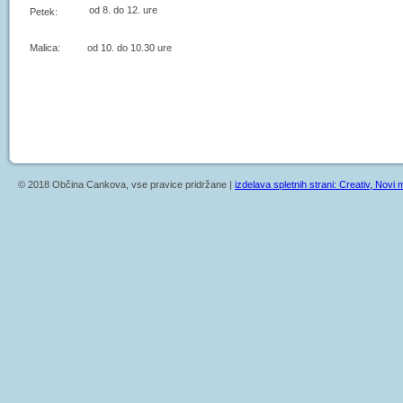
od 8. do 12. ure
Petek:
Malica: od 10. do 10.30 ure
© 2018 Občina Cankova, vse pravice pridržane |
izdelava spletnih strani: Creativ, Novi m