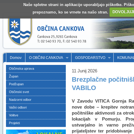
Naše spletne strani in aplikacije uporabljajo piškotke. Pišk
prepoznamo, ko se vrnete na našo stran.
DOVOLJUJ
Domov
O OBČINI CANKOVA
GOSPODARSTVO
KOMUNA
Občinska uprava
11 Junij 2026
Župan
Brezplačne počitnišk
Podžupan
VABILO
Občinski svet
Nadzorni odbor
V Zavodu VITICA Gornja Ra
nove dobe – krepitev notran
Vaški odbori
počitniške aktivnosti za otrok
Volitve
lokacijah v Pomurju. Pr
Projekti
ustvarjalno in varno preži
prijateljstev ter pridobivanj