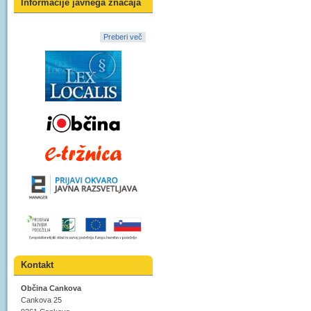
Informacije javnega značaja
Preberi več
Kontakt
Občina Cankova
Cankova 25