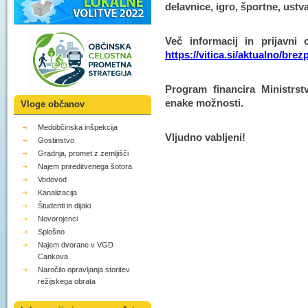
delavnice, igro, športne, ustv
Več informacij in prijavni 
https://vitica.si/aktualno/brez
Program financira Ministrst
enake možnosti.
Vloge občanov
Medobčinska inšpekcija
Vljudno vabljeni!
Gostinstvo
Gradnja, promet z zemljišči
Najem prireditvenega šotora
Vodovod
Kanalizacija
Študenti in dijaki
Novorojenci
Splošno
Najem dvorane v VGD
Cankova
Naročilo opravljanja storitev
režijskega obrata