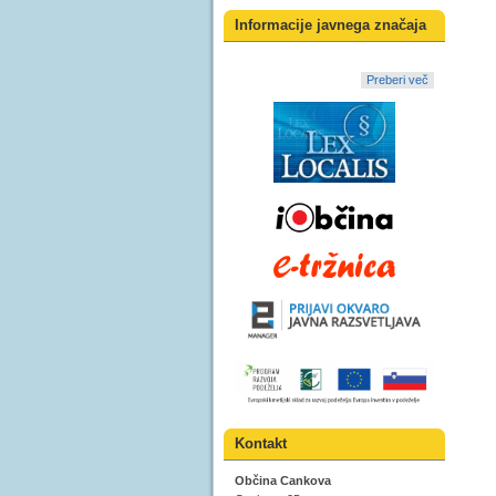
Informacije javnega značaja
Preberi več
Kontakt
Občina Cankova