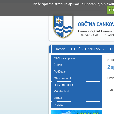
Naše spletne strani in aplikacije uporabljajo pišk
DO
Domov
O OBČINI CANKOVA
G
Občinska uprava
3 Ju
Župan
Za
Podžupan
Obve
Občinski svet
Nadzorni odbor
Hval
Vaški odbori
Volitve
Projekti