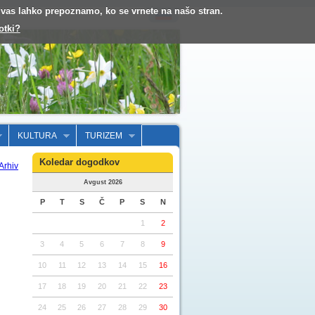
o vas lahko prepoznamo, ko se vrnete na našo stran.
otki?
KULTURA
TURIZEM
Koledar dogodkov
Arhiv
Avgust 2026
P
T
S
Č
P
S
N
1
2
3
4
5
6
7
8
9
10
11
12
13
14
15
16
17
18
19
20
21
22
23
24
25
26
27
28
29
30