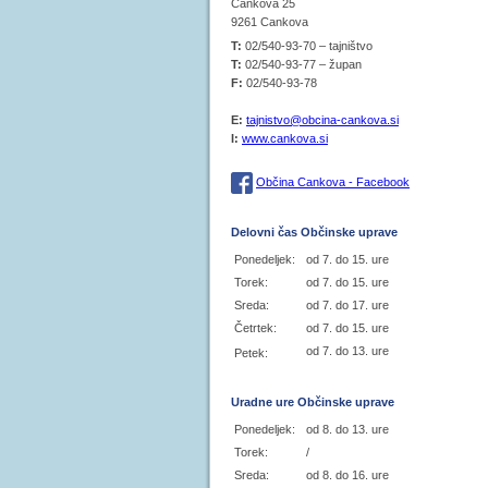
Cankova 25
9261 Cankova
T:
02/540-93-70 – tajništvo
T:
02/540-93-77 – župan
F:
02/540-93-78
E:
tajnistvo@obcina-cankova.si
I:
www.cankova.si
Občina Cankova - Facebook
Delovni čas Občinske uprave
Ponedeljek:
od 7. do 15. ure
Torek:
od 7. do 15. ure
Sreda:
od 7. do 17. ure
Četrtek:
od 7. do 15. ure
od 7. do 13. ure
Petek:
Uradne ure Občinske uprave
Ponedeljek:
od 8. do 13. ure
Torek:
/
Sreda:
od 8. do 16. ure