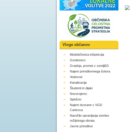
Vloge občanov
Medobčinska inšpekcija
Gostinstvo
Gradnja, promet z zemljišči
Najem prireditvenega šotora
Vodovod
Kanalizacija
Študenti in dijaki
Novorojenci
Splošno
Najem dvorane v VGD
Cankova
Naročilo opravljanja storitev
režijskega obrata
Javne prireditve