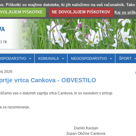
otke. Piškotki so majhne datoteke, ki jih naložimo na vaš računalnik. Tak
VOLJUJEM PIŠKOTKE
NE DOVOLJUJEM PIŠKOTKOV
Kaj so pišk
OSPODARSTVO
KOMUNALA
NEGOSPODARSTVO
ŠPORT
nij 2026
prtje vrtca Cankova - OBVESTILO
ščamo vas o datumih zaprtja vrtca Cankova, ki so navedeni v prilogi.
a za razumevanje,
Danilo Kacijan
župan Občine Cankova