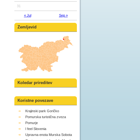
31
« Jul
Sep »
Zemljevid
Koledar prireditev
Koristne povezave
Krajinski park Goričko
Pomurska turistična zveza
Pomurje
I feel Slovenia
Upravna enota Murska Sobota