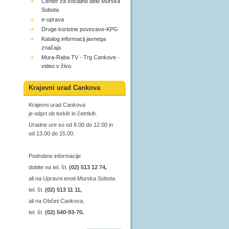
Center za socialno delo Murska
Sobota
e-uprava
Druge koristne povezave-KPG
Katalog informacij javnega
značaja
Mura-Raba TV - Trg Cankove -
video v živo
Krajevni urad Cankova
Krajevni urad Cankova
je odprt ob torkih in četrtkih.
Uradne ure so od 8.00 do 12.00 in
od 13.00 do 15.00.
Podrobne informacije
dobite na tel. št.
(02) 513 12 74,
ali na Upravni enoti Murska Sobota
tel. št.
(02) 513 11 11,
ali na Občini Cankova,
tel. št.
(02) 540-93-70.