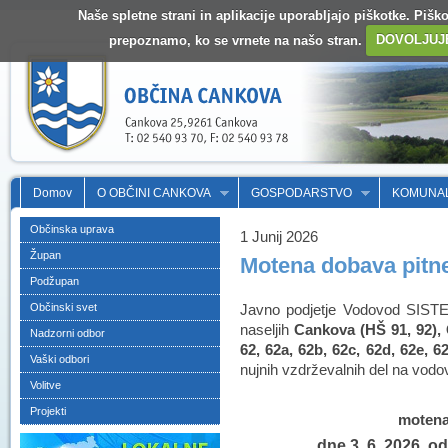
Naše spletne strani in aplikacije uporabljajo piškotke. Pišk
prepoznamo, ko se vrnete na našo stran.
DOVOLJUJ
Domov
O OBČINI CANKOVA
GOSPODARSTVO
KOMUNA
Občinska uprava
1 Junij 2026
Župan
Motena dobava pitn
Podžupan
Občinski svet
Javno podjetje Vodovod SIST
naseljih
Cankova (HŠ 91, 92), 
Nadzorni odbor
62, 62a, 62b, 62c, 62d, 62e, 62
Vaški odbori
nujnih vzdrževalnih del na vod
Volitve
Projekti
motena
dne 3. 6. 2026, o