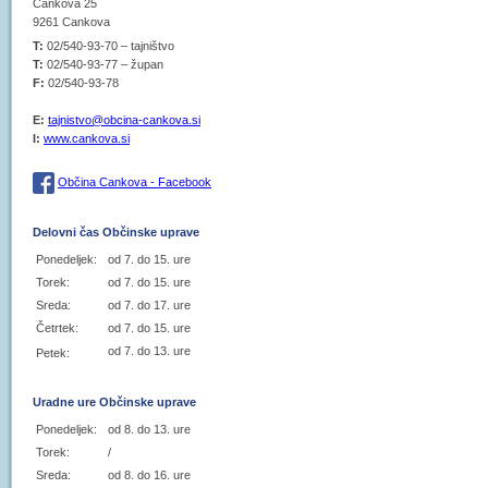
Cankova 25
9261 Cankova
T:
02/540-93-70 – tajništvo
T:
02/540-93-77 – župan
F:
02/540-93-78
E:
tajnistvo@obcina-cankova.si
I:
www.cankova.si
Občina Cankova - Facebook
Delovni čas Občinske uprave
Ponedeljek:
od 7. do 15. ure
Torek:
od 7. do 15. ure
Sreda:
od 7. do 17. ure
Četrtek:
od 7. do 15. ure
od 7. do 13. ure
Petek:
Uradne ure Občinske uprave
Ponedeljek:
od 8. do 13. ure
Torek:
/
Sreda:
od 8. do 16. ure