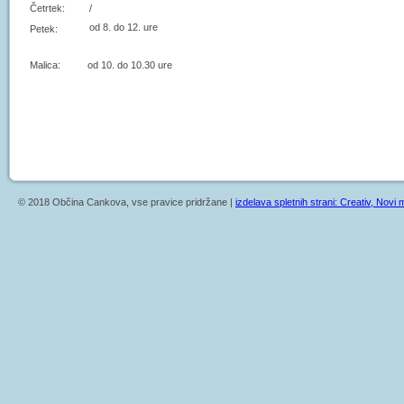
Četrtek:
/
od 8. do 12. ure
Petek:
Malica: od 10. do 10.30 ure
© 2018 Občina Cankova, vse pravice pridržane |
izdelava spletnih strani: Creativ, Novi m