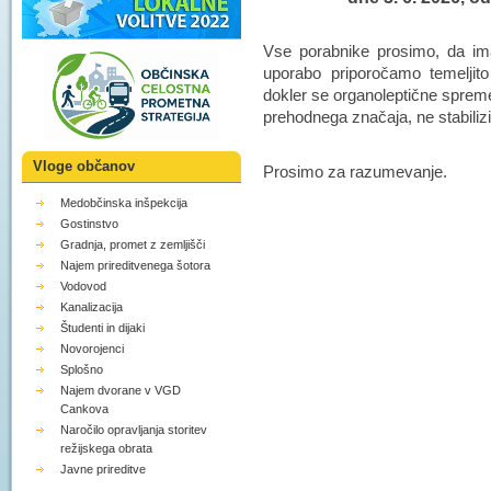
Vse porabnike prosimo, da im
uporabo priporočamo temeljito
dokler se organoleptične spreme
prehodnega značaja, ne stabilizi
Vloge občanov
Prosimo za razumevanje.
Medobčinska inšpekcija
Gostinstvo
Gradnja, promet z zemljišči
Najem prireditvenega šotora
Vodovod
Kanalizacija
Študenti in dijaki
Novorojenci
Splošno
Najem dvorane v VGD
Cankova
Naročilo opravljanja storitev
režijskega obrata
Javne prireditve