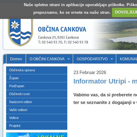
Naše spletne strani in aplikacije uporabljajo piškotke. Pišk
prepoznamo, ko se vrnete na našo stran.
DOVOLJUJ
Domov
O OBČINI CANKOVA
GOSPODARSTVO
KOMUNA
Občinska uprava
23 Februar 2026
Župan
Informator Utripi - m
Podžupan
Občinski svet
Vabimo vas, da si preberete no
ter se seznanite z dogajanji 
Nadzorni odbor
Vaški odbori
Volitve
Projekti