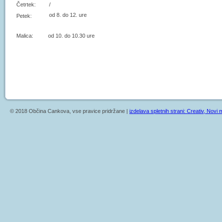
Četrtek:
/
od 8. do 12. ure
Petek:
Malica: od 10. do 10.30 ure
© 2018 Občina Cankova, vse pravice pridržane |
izdelava spletnih strani: Creativ, Novi m