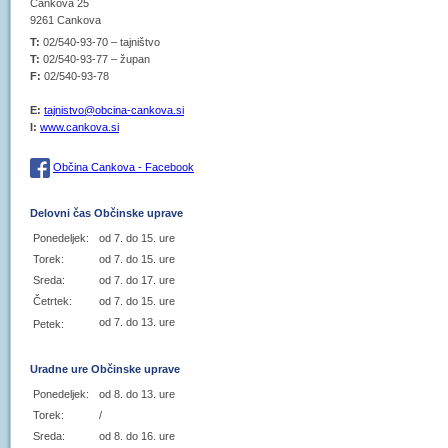
Cankova 25
9261 Cankova
T:
02/540-93-70 – tajništvo
T:
02/540-93-77 – župan
F:
02/540-93-78
E:
tajnistvo@obcina-cankova.si
I:
www.cankova.si
Občina Cankova - Facebook
Delovni čas Občinske uprave
Ponedeljek:
od 7. do 15. ure
Torek:
od 7. do 15. ure
Sreda:
od 7. do 17. ure
Četrtek:
od 7. do 15. ure
od 7. do 13. ure
Petek:
Uradne ure Občinske uprave
Ponedeljek:
od 8. do 13. ure
Torek:
/
Sreda:
od 8. do 16. ure