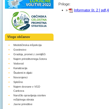
Priloge:
»
Informator št. 2 [ pdf,
Vloge občanov
Medobčinska inšpekcija
Gostinstvo
Gradnja, promet z zemljišči
Najem prireditvenega šotora
Vodovod
Kanalizacija
Študenti in dijaki
Novorojenci
Splošno
Najem dvorane v VGD
Cankova
Naročilo opravljanja storitev
režijskega obrata
Javne prireditve