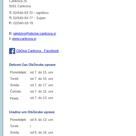
Cankova 25
9261 Cankova
T:
02/540-93-70 – tajništvo
T:
02/540-93-77 – župan
F:
02/540-93-78
E:
tajnistvo@obcina-cankova.si
I:
www.cankova.si
Občina Cankova - Facebook
Delovni čas Občinske uprave
Ponedeljek:
od 7. do 15. ure
Torek:
od 7. do 15. ure
Sreda:
od 7. do 17. ure
Četrtek:
od 7. do 15. ure
od 7. do 13. ure
Petek:
Uradne ure Občinske uprave
Ponedeljek:
od 8. do 13. ure
Torek:
/
Sreda:
od 8. do 16. ure