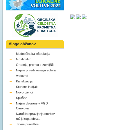
Vloge občanov
Medobčinska inšpekcija
Gostinstvo
Gradnja, promet z zemljišči
Najem prireditvenega šotora
Vodovod
Kanalizacija
Študenti in dijaki
Novorojenci
Splošno
Najem dvorane v VGD
Cankova
Naročilo opravljanja storitev
režijskega obrata
Javne prireditve