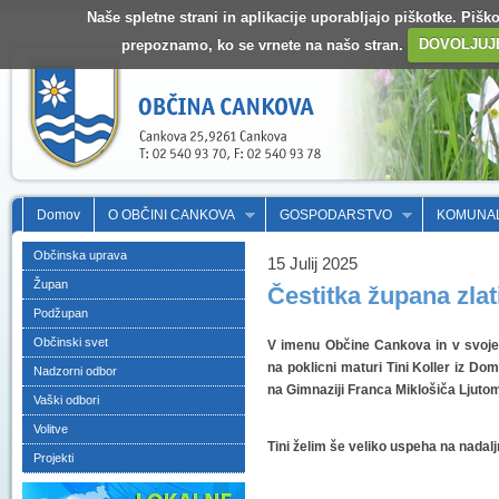
Naše spletne strani in aplikacije uporabljajo piškotke. Pišk
prepoznamo, ko se vrnete na našo stran.
DOVOLJUJ
Domov
O OBČINI CANKOVA
GOSPODARSTVO
KOMUNA
Občinska uprava
15 Julij 2025
Župan
Čestitka župana zlat
Podžupan
Občinski svet
V imenu Občine Cankova in v svojem
na poklicni maturi Tini Koller iz Do
Nadzorni odbor
na Gimnaziji Franca Miklošiča Ljutom
Vaški odbori
Volitve
Tini želim še veliko uspeha na nadaljnj
Projekti