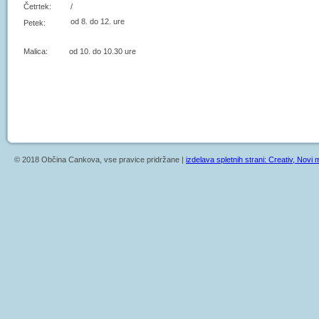
Četrtek:
/
od 8. do 12. ure
Petek:
Malica: od 10. do 10.30 ure
© 2018 Občina Cankova, vse pravice pridržane |
izdelava spletnih strani: Creativ, Novi m