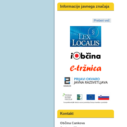
Informacije javnega značaja
Preberi več
Kontakt
Občina Cankova