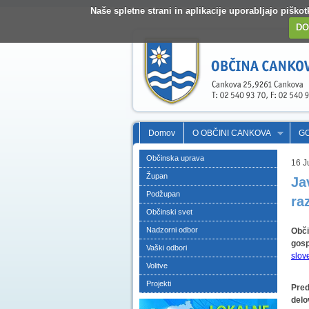
Naše spletne strani in aplikacije uporabljajo pišk
DO
Domov
O OBČINI CANKOVA
G
Občinska uprava
16 J
Župan
Ja
Podžupan
ra
Občinski svet
Nadzorni odbor
Obči
gosp
Vaški odbori
slov
Volitve
Projekti
Pred
delo