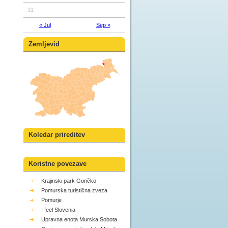
31
« Jul
Sep »
Zemljevid
Koledar prireditev
Koristne povezave
Krajinski park Goričko
Pomurska turistična zveza
Pomurje
I feel Slovenia
Upravna enota Murska Sobota