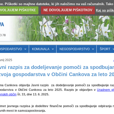
otke. Piškotki so majhne datoteke, ki jih naložimo na vaš računalnik. Tak
VOLJUJEM PIŠKOTKE
NE DOVOLJUJEM PIŠKOTKOV
Kaj so pišk
OSPODARSTVO
KOMUNALA
NEGOSPODARSTVO
ŠPORT
unij 2025
vni razpis za dodeljevanje pomoči za spodbuja
zvoja gospodarstva v Občini Cankova za leto 2
na Cankova objavlja Javni razpis za dodeljevanje pomoči za spodbujanje ra
odarstva v Občini Cankova za leto 2025. Razpis je objavljen v
Uradnem gl
enskih občin
št. 33, dne 13. 6. 2025.
met javnega razpisa je dodelitev finančne pomoči za spodbujanje odpiranja 
vnih mest in samozaposlovanja.