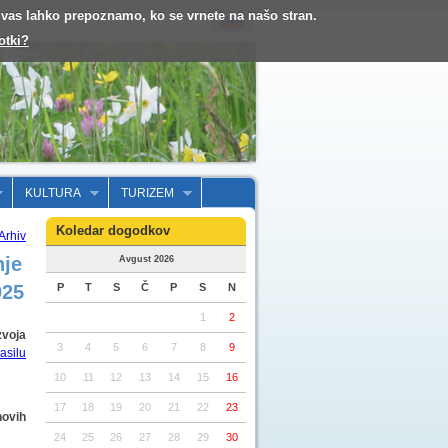
o vas lahko prepoznamo, ko se vrnete na našo stran.
otki?
KULTURA
TURIZEM
Koledar dogodkov
Arhiv
nje
Avgust 2026
025
P
T
S
Č
P
S
N
1
2
zvoja
3
4
5
6
7
8
9
asilu
10
11
12
13
14
15
16
17
18
19
20
21
22
23
novih
24
25
26
27
28
29
30