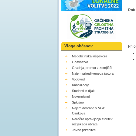
Rok 
Vloge občanov
Pril
Medobčinska inšpekcija
Gostinstvo
Gradnja, promet z zemljišči
Najem prireditvenega šotora
Vodovod
Kanalizacija
Študenti in dijaki
Novorojenci
Splošno
Najem dvorane v VGD
Cankova
Naročilo opravljanja storitev
režijskega obrata
Javne prireditve