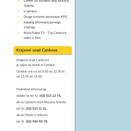
Center za socialno delo Murska
Sobota
e-uprava
Druge koristne povezave-KPG
Katalog informacij javnega
značaja
Mura-Raba TV - Trg Cankove -
video v živo
Krajevni urad Cankova
Krajevni urad Cankova
je odprt ob torkih in četrtkih.
Uradne ure so od 8.00 do 12.00 in
od 13.00 do 15.00.
Podrobne informacije
dobite na tel. št.
(02) 513 12 74,
ali na Upravni enoti Murska Sobota
tel. št.
(02) 513 11 11,
ali na Občini Cankova,
tel. št.
(02) 540-93-70.