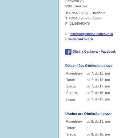
Cankova 25
9261 Cankova
T:
02/540-93-70 – tajništvo
T:
02/540-93-77 – župan
F:
02/540-93-78
E:
tajnistvo@obcina-cankova.si
I:
www.cankova.si
Občina Cankova - Facebook
Delovni čas Občinske uprave
Ponedeljek:
od 7. do 15. ure
Torek:
od 7. do 15. ure
Sreda:
od 7. do 17. ure
Četrtek:
od 7. do 15. ure
od 7. do 13. ure
Petek:
Uradne ure Občinske uprave
Ponedeljek:
od 8. do 13. ure
Torek:
/
Sreda:
od 8. do 16. ure