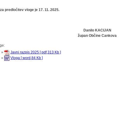
za predloćitev vloge je 17. 11. 2025.
Danilo KACIJAN
župan Občine Cankova
oge:
»
Javni razpis 2025 [ pdf,313 Kb ]
»
Vloga [ word,84 Kb ]