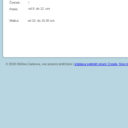
Četrtek:
/
od 8. do 12. ure
Petek:
Malica: od 10. do 10.30 ure
© 2018 Občina Cankova, vse pravice pridržane |
izdelava spletnih strani: Creativ, Novi m