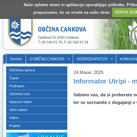
Naše spletne strani in aplikacije uporabljajo piškotke. Pišk
prepoznamo, ko se vrnete na našo stran.
DOVOLJUJ
Domov
O OBČINI CANKOVA
GOSPODARSTVO
KOMUNA
Občinska uprava
24 Marec 2025
Župan
Informator Utripi - m
Podžupan
Občinski svet
Vabimo vas, da si preberete no
ter se seznanite z dogajanji 
Nadzorni odbor
Vaški odbori
Volitve
Projekti