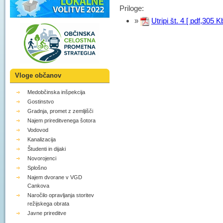
Priloge:
»
Utripi št. 4 [ pdf,305 K
Vloge občanov
Medobčinska inšpekcija
Gostinstvo
Gradnja, promet z zemljišči
Najem prireditvenega šotora
Vodovod
Kanalizacija
Študenti in dijaki
Novorojenci
Splošno
Najem dvorane v VGD
Cankova
Naročilo opravljanja storitev
režijskega obrata
Javne prireditve