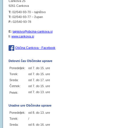
Cankova 25
9261 Cankova
T:
02/540-93-70 – tajništvo
T:
02/540-93-77 – župan
F:
02/540-93-78
E:
tajnistvo@obcina-cankova.si
I:
www.cankova.si
Občina Cankova - Facebook
Delovni čas Občinske uprave
Ponedeljek:
od 7. do 15. ure
Torek:
od 7. do 15. ure
Sreda:
od 7. do 17. ure
Četrtek:
od 7. do 15. ure
od 7. do 13. ure
Petek:
Uradne ure Občinske uprave
Ponedeljek:
od 8. do 13. ure
Torek:
/
Sreda:
od 8. do 16. ure