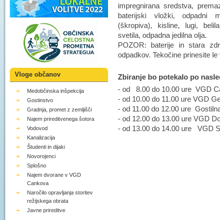
impregnirana sredstva, premazi
baterijski vložki, odpadni 
(škropiva), kisline, lugi, beli
svetila, odpadna jedilna olja.
POZOR: baterije in stara zdra
odpadkov. Tekočine prinesite le
Vloge občanov
Zbiranje bo potekalo po nasl
- od 8.00 do 10.00 ure VGD 
Medobčinska inšpekcija
- od 10.00 do 11.00 ure VGD Ger
Gostinstvo
- od 11.00 do 12.00 ure Gostiln
Gradnja, promet z zemljišči
- od 12.00 do 13.00 ure VGD Do
Najem prireditvenega šotora
- od 13.00 do 14.00 ure VGD 
Vodovod
Kanalizacija
Študenti in dijaki
Novorojenci
Splošno
Najem dvorane v VGD
Cankova
Naročilo opravljanja storitev
režijskega obrata
Javne prireditve