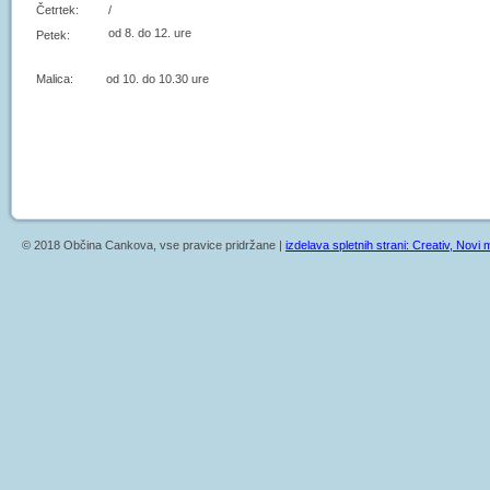
Četrtek:
/
od 8. do 12. ure
Petek:
Malica: od 10. do 10.30 ure
© 2018 Občina Cankova, vse pravice pridržane |
izdelava spletnih strani: Creativ, Novi m