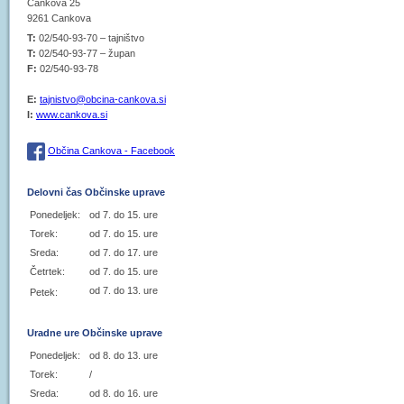
Cankova 25
9261 Cankova
T:
02/540-93-70 – tajništvo
T:
02/540-93-77 – župan
F:
02/540-93-78
E:
tajnistvo@obcina-cankova.si
I:
www.cankova.si
Občina Cankova - Facebook
Delovni čas Občinske uprave
Ponedeljek:
od 7. do 15. ure
Torek:
od 7. do 15. ure
Sreda:
od 7. do 17. ure
Četrtek:
od 7. do 15. ure
od 7. do 13. ure
Petek:
Uradne ure Občinske uprave
Ponedeljek:
od 8. do 13. ure
Torek:
/
Sreda:
od 8. do 16. ure