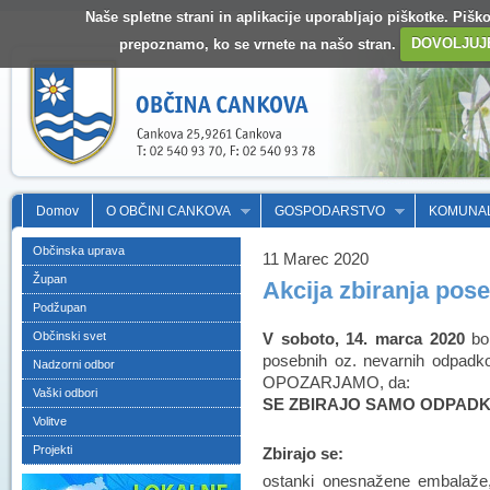
Naše spletne strani in aplikacije uporabljajo piškotke. Pišk
prepoznamo, ko se vrnete na našo stran.
DOVOLJUJ
Domov
O OBČINI CANKOVA
GOSPODARSTVO
KOMUNA
Občinska uprava
11 Marec 2020
Župan
Akcija zbiranja pos
Podžupan
Občinski svet
V soboto, 14. marca 2020
bo 
posebnih oz. nevarnih odpadk
Nadzorni odbor
OPOZARJAMO, da:
Vaški odbori
SE ZBIRAJO SAMO ODPADKI,
Volitve
Projekti
Zbirajo se:
ostanki onesnažene embalaže, os