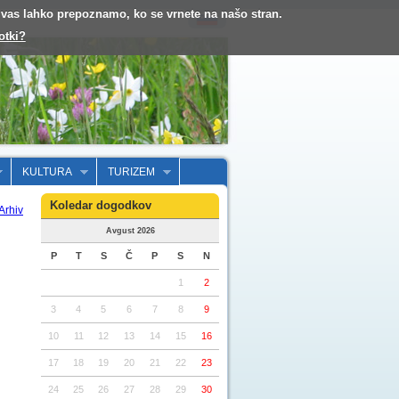
o vas lahko prepoznamo, ko se vrnete na našo stran.
otki?
KULTURA
TURIZEM
Koledar dogodkov
Arhiv
Avgust 2026
P
T
S
Č
P
S
N
1
2
3
4
5
6
7
8
9
10
11
12
13
14
15
16
17
18
19
20
21
22
23
24
25
26
27
28
29
30