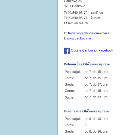
Cankova 25
9261 Cankova
T:
02/540-93-70 – tajništvo
T:
02/540-93-77 – župan
F:
02/540-93-78
E:
tajnistvo@obcina-cankova.si
I:
www.cankova.si
Občina Cankova - Facebook
Delovni čas Občinske uprave
Ponedeljek:
od 7. do 15. ure
Torek:
od 7. do 15. ure
Sreda:
od 7. do 17. ure
Četrtek:
od 7. do 15. ure
od 7. do 13. ure
Petek:
Uradne ure Občinske uprave
Ponedeljek:
od 8. do 13. ure
Torek:
/
Sreda:
od 8. do 16. ure