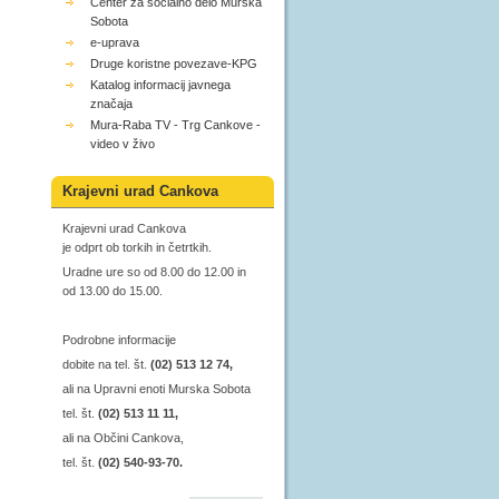
Center za socialno delo Murska
Sobota
e-uprava
Druge koristne povezave-KPG
Katalog informacij javnega
značaja
Mura-Raba TV - Trg Cankove -
video v živo
Krajevni urad Cankova
Krajevni urad Cankova
je odprt ob torkih in četrtkih.
Uradne ure so od 8.00 do 12.00 in
od 13.00 do 15.00.
Podrobne informacije
dobite na tel. št.
(02) 513 12 74,
ali na Upravni enoti Murska Sobota
tel. št.
(02) 513 11 11,
ali na Občini Cankova,
tel. št.
(02) 540-93-70.