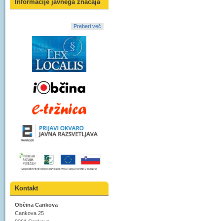
Informacije javnega značaja
Preberi več
Kontakt
Občina Cankova
Cankova 25