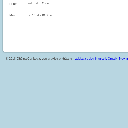
od 8. do 12. ure
Petek:
Malica: od 10. do 10.30 ure
© 2018 Občina Cankova, vse pravice pridržane |
izdelava spletnih strani: Creativ, Novi m