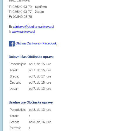
9261 Cankova
T:
02/540-93-70 – tajništvo
T:
02/540-93-77 – župan
F:
02/540-93-78
E:
tajnistvo@obcina-cankova.si
I:
www.cankova.si
Občina Cankova - Facebook
Delovni čas Občinske uprave
Ponedeljek:
od 7. do 15. ure
Torek:
od 7. do 15. ure
Sreda:
od 7. do 17. ure
Četrtek:
od 7. do 15. ure
od 7. do 13. ure
Petek:
Uradne ure Občinske uprave
Ponedeljek:
od 8. do 13. ure
Torek:
/
Sreda:
od 8. do 16. ure
Četrtek:
/