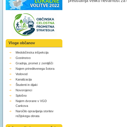
predstavlja veliko nevarnost za
Vloge občanov
Medobčinska inšpekcija
Gostinstvo
Gradnja, promet z zemljišči
Najem prireditvenega šotora
Vodovod
Kanalizacija
Študenti in dijaki
Novorojenci
Splošno
Najem dvorane v VGD
Cankova
Naročilo opravljanja storitev
režijskega obrata