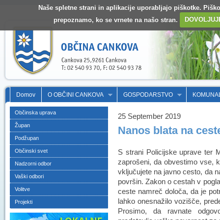
Naše spletne strani in aplikacije uporabljajo piškotke. Pišk
prepoznamo, ko se vrnete na našo stran.
DOVOLJUJ
Domov
O OBČINI CANKOVA
GOSPODARSTVO
KOMUNA
Občinska uprava
25 September 2019
Župan
Nanos blata na cest
Podžupan
Občinski svet
S strani Policijske uprave ter 
zaprošeni, da obvestimo vse, ki 
Nadzorni odbor
vključujete na javno cesto, da n
Vaški odbori
površin. Zakon o cestah v pogl
Volitve
ceste namreč določa, da je potre
lahko onesnažilo vozišče, prede
Projekti
Prosimo, da ravnate odgovo