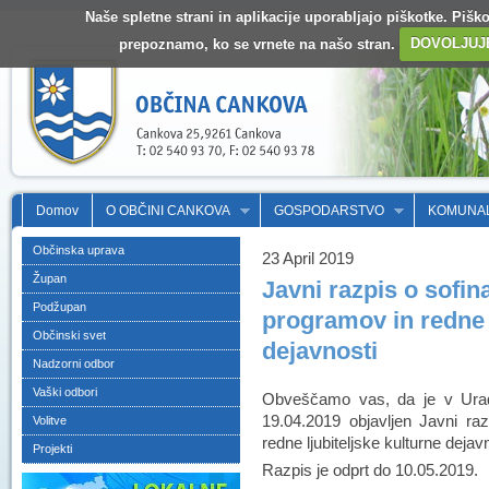
Naše spletne strani in aplikacije uporabljajo piškotke. Pišk
prepoznamo, ko se vrnete na našo stran.
DOVOLJUJ
Domov
O OBČINI CANKOVA
GOSPODARSTVO
KOMUNA
Občinska uprava
23 April 2019
Župan
Javni razpis o sofin
Podžupan
programov in redne l
Občinski svet
dejavnosti
Nadzorni odbor
Vaški odbori
Obveščamo vas, da je v Uradn
19.04.2019 objavljen Javni raz
Volitve
redne ljubiteljske kulturne deja
Projekti
Razpis je odprt do 10.05.2019.