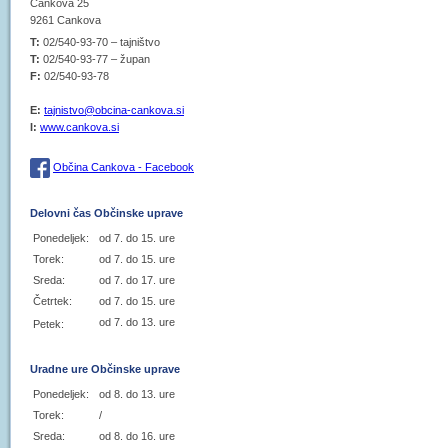
Cankova 25
9261 Cankova
T:
02/540-93-70 – tajništvo
T:
02/540-93-77 – župan
F:
02/540-93-78
E:
tajnistvo@obcina-cankova.si
I:
www.cankova.si
Občina Cankova - Facebook
Delovni čas Občinske uprave
Ponedeljek:
od 7. do 15. ure
Torek:
od 7. do 15. ure
Sreda:
od 7. do 17. ure
Četrtek:
od 7. do 15. ure
od 7. do 13. ure
Petek:
Uradne ure Občinske uprave
Ponedeljek:
od 8. do 13. ure
Torek:
/
Sreda:
od 8. do 16. ure