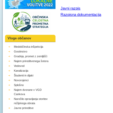
Javni razpis
Razpisna dokumentacija
Vloge občanov
Medobčinska inšpekcija
Gostinstvo
Gradnja, promet z zemljišči
Najem prireditvenega šotora
Vodovod
Kanalizacija
Študenti in dijaki
Novorojenci
Splošno
Najem dvorane v VGD
Cankova
Naročilo opravljanja storitev
režijskega obrata
Javne prireditve