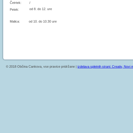
Četrtek:
/
od 8. do 12. ure
Petek:
Malica: od 10. do 10.30 ure
© 2018 Občina Cankova, vse pravice pridržane |
izdelava spletnih strani: Creativ, Novi m