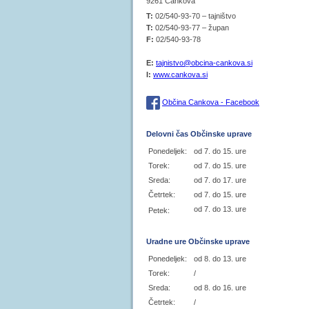
9261 Cankova
T:
02/540-93-70 – tajništvo
T:
02/540-93-77 – župan
F:
02/540-93-78
E:
tajnistvo@obcina-cankova.si
I:
www.cankova.si
Občina Cankova - Facebook
Delovni čas Občinske uprave
Ponedeljek:
od 7. do 15. ure
Torek:
od 7. do 15. ure
Sreda:
od 7. do 17. ure
Četrtek:
od 7. do 15. ure
od 7. do 13. ure
Petek:
Uradne ure Občinske uprave
Ponedeljek:
od 8. do 13. ure
Torek:
/
Sreda:
od 8. do 16. ure
Četrtek:
/