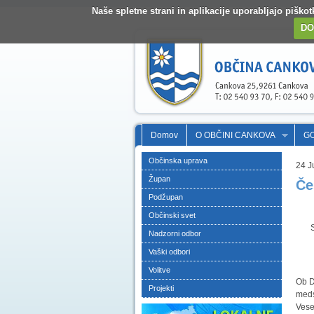
Naše spletne strani in aplikacije uporabljajo pišk
DO
Domov
O OBČINI CANKOVA
G
Občinska uprava
24 J
Župan
Če
Podžupan
Občinski svet
Spoš
Nadzorni odbor
spo
Vaški odbori
Volitve
Ob D
Projekti
meds
Vese