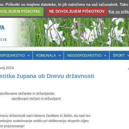
otke. Piškotki so majhne datoteke, ki jih naložimo na vaš računalnik. Tak
VOLJUJEM PIŠKOTKE
NE DOVOLJUJEM PIŠKOTKOV
Kaj so pišk
OSPODARSTVO
KOMUNALA
NEGOSPODARSTVO
ŠPORT
unij 2019
stitka župana ob Dnevu državnosti
tovane občanke in državljanke,
štovani občani in državljani!
nevu državnosti vam iskreno čestitam in želim, da nam bo
ebojno sodelovanje vodilo pri oblikovanju skupnih ciljev.
lo praznovanje!