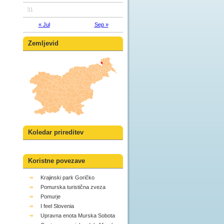
31
« Jul
Sep »
Zemljevid
Koledar prireditev
Koristne povezave
Krajinski park Goričko
Pomurska turistična zveza
Pomurje
I feel Slovenia
Upravna enota Murska Sobota