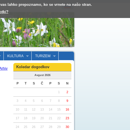
o vas lahko prepoznamo, ko se vrnete na našo stran.
otki?
KULTURA
TURIZEM
Koledar dogodkov
Arhiv
Avgust 2026
P
T
S
Č
P
S
N
1
2
3
4
5
6
7
8
9
10
11
12
13
14
15
16
17
18
19
20
21
22
23
24
25
26
27
28
29
30