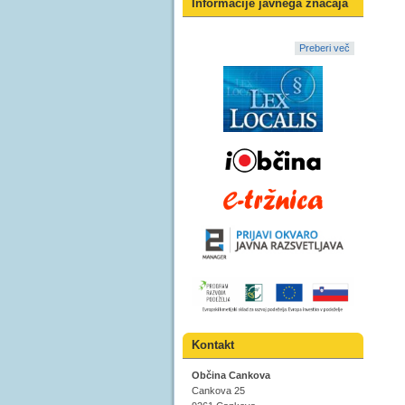
Informacije javnega značaja
Preberi več
Kontakt
Občina Cankova
Cankova 25