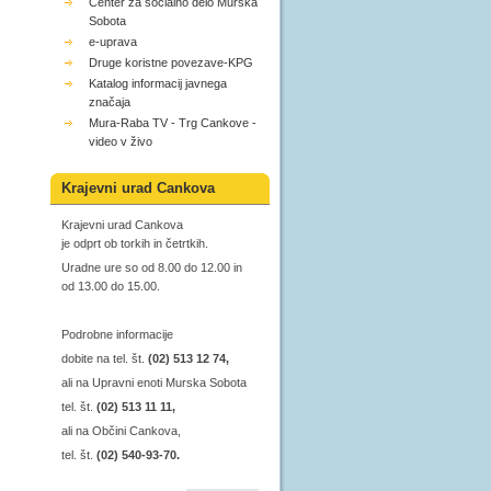
Center za socialno delo Murska
Sobota
e-uprava
Druge koristne povezave-KPG
Katalog informacij javnega
značaja
Mura-Raba TV - Trg Cankove -
video v živo
Krajevni urad Cankova
Krajevni urad Cankova
je odprt ob torkih in četrtkih.
Uradne ure so od 8.00 do 12.00 in
od 13.00 do 15.00.
Podrobne informacije
dobite na tel. št.
(02) 513 12 74,
ali na Upravni enoti Murska Sobota
tel. št.
(02) 513 11 11,
ali na Občini Cankova,
tel. št.
(02) 540-93-70.