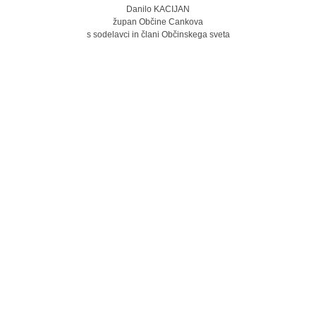
Danilo KACIJAN
župan Občine Cankova
s sodelavci in člani Občinskega sveta