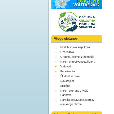
Vloge občanov
Medobčinska inšpekcija
Gostinstvo
Gradnja, promet z zemljišči
Najem prireditvenega šotora
Vodovod
Kanalizacija
Študenti in dijaki
Novorojenci
Splošno
Najem dvorane v VGD
Cankova
Naročilo opravljanja storitev
režijskega obrata