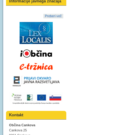
Informacije javnega značaja
Preberi več
Kontakt
Občina Cankova
Cankova 25