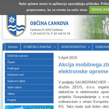
Naše spletne strani in aplikacije uporabljajo piškotke. Pišk
prepoznamo, ko se vrnete na našo stran.
DOVOLJUJ
Domov
O OBČINI CANKOVA
GOSPODARSTVO
KOMUNA
Občinska uprava
5 April 2019
Župan
Akcija mobilnega zb
Podžupan
elektronske opreme i
Občinski svet
Nadzorni odbor
V podjetju SAUBERMACHER – 
družbo ZEOS, d.o.o. organiz
Vaški odbori
električne in elektronske opre
Volitve
projekta Gospodarjenje z e-od
Projekti
sofinanciran s strani Evropske 
RS. Tako bodo tudi tistim obč