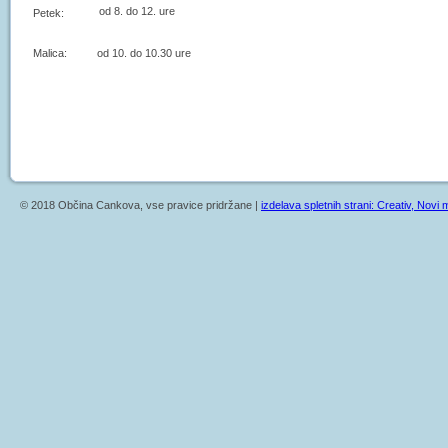
od 8. do 12. ure
Petek:
Malica: od 10. do 10.30 ure
© 2018 Občina Cankova, vse pravice pridržane |
izdelava spletnih strani: Creativ, Novi m