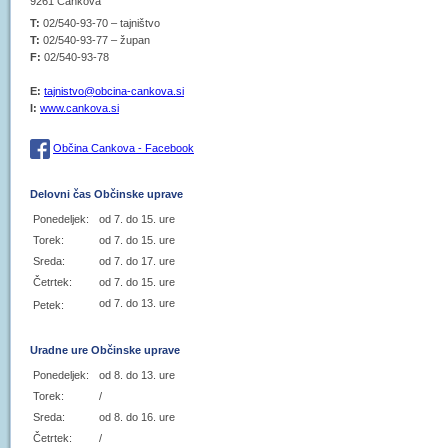
9261 Cankova
T:
02/540-93-70 – tajništvo
T:
02/540-93-77 – župan
F:
02/540-93-78
E:
tajnistvo@obcina-cankova.si
I:
www.cankova.si
Občina Cankova - Facebook
Delovni čas Občinske uprave
Ponedeljek:
od 7. do 15. ure
Torek:
od 7. do 15. ure
Sreda:
od 7. do 17. ure
Četrtek:
od 7. do 15. ure
od 7. do 13. ure
Petek:
Uradne ure Občinske uprave
Ponedeljek:
od 8. do 13. ure
Torek:
/
Sreda:
od 8. do 16. ure
Četrtek:
/