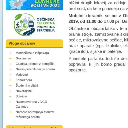
bližini drugih lokacij za oddajo
možnost, da le-te prinesejo na 
Mobilni zbiralnik se bo v Ob
2019, od 11.00 do 17.00 pri O
Občanke in občani lahko v tem 
pralne stroje, zamrzovalne skrin
pečice, mikrovalovne pečice, kli
Vloge občanov
male aparate (npr. likalnike, el
igrače itd.), sijalke in baterije.
Medobčinska inšpekcija
Prinesete pa lahko tudi še del
Gostinstvo
popravila, ki jih bomo preda
Gradnja, promet z zemljišči
opozorite.
Najem prireditvenega šotora
Vodovod
Kanalizacija
Študenti in dijaki
Novorojenci
Splošno
Najem dvorane v VGD
Cankova
Naročilo opravljanja storitev
režijskega obrata