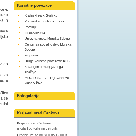
Koristne povezave
cevi,
rezno
Krajinski park Goričko
ka in
Pomurska turistična zveza
Pomurje
javca
I feel Slovenia
ijsko
Upravna enota Murska Sobota
Center za socialno delo Murska
Sobota
e-uprava
Druge koristne povezave-KPG
 vodo
Katalog informacij javnega
značaja
ke za
Mura-Raba TV - Trg Cankove -
razna
video v živo
čitev
Fotogalerija
da se
vodni
Krajevni urad Cankova
Krajevni urad Cankova
je odprt ob torkih in četrtkih.
Uradne ure so od 8.00 do 12.00 in