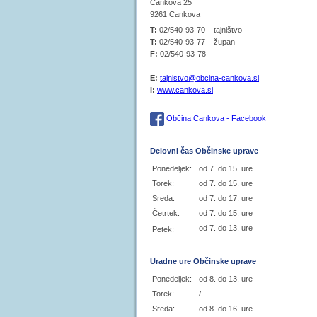
Cankova 25
9261 Cankova
T:
02/540-93-70 – tajništvo
T:
02/540-93-77 – župan
F:
02/540-93-78
E:
tajnistvo@obcina-cankova.si
I:
www.cankova.si
Občina Cankova - Facebook
Delovni čas Občinske uprave
Ponedeljek:
od 7. do 15. ure
Torek:
od 7. do 15. ure
Sreda:
od 7. do 17. ure
Četrtek:
od 7. do 15. ure
od 7. do 13. ure
Petek:
Uradne ure Občinske uprave
Ponedeljek:
od 8. do 13. ure
Torek:
/
Sreda:
od 8. do 16. ure