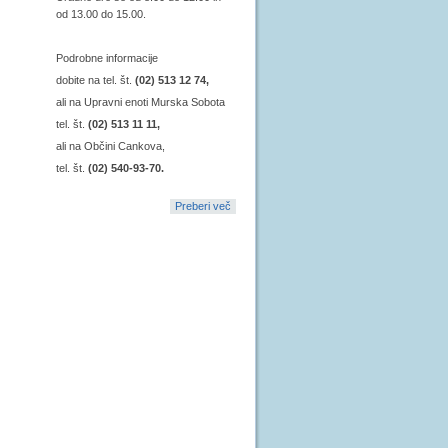
od 13.00 do 15.00.
Podrobne informacije
dobite na tel. št.
(02) 513 12 74,
ali na Upravni enoti Murska Sobota
tel. št.
(02) 513 11 11,
ali na Občini Cankova,
tel. št.
(02) 540-93-70.
Preberi več