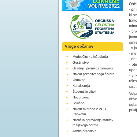
Obči
- pr
ki s
frak
mimo
- pr
javn
omre
Vloge občanov
- v 
- me
Medobčinska inšpekcija
- obs
Gostinstvo
- ob
Gradnja, promet z zemljišči
upor
Najem prireditvenega šotora
- v 
Vodovod
ušes
Kanalizacija
čisti
Študenti in dijaki
Velj
Novorojenci
obve
Splošno
ogla
Najem dvorane v VGD
prikl
Cankova
Naročilo opravljanja storitev
režijskega obrata
Javne prireditve