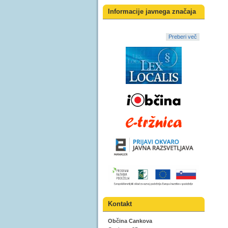
Informacije javnega značaja
Preberi več
Kontakt
Občina Cankova