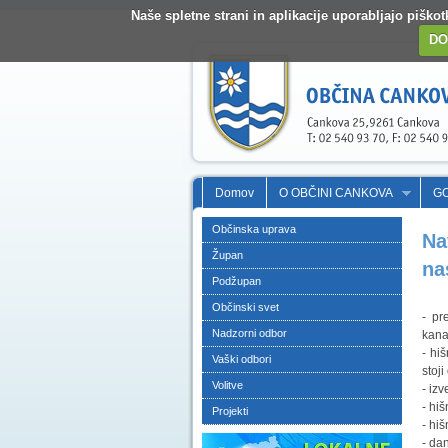
Naše spletne strani in aplikacije uporabljajo pišk
DO
Domov
O OBČINI CANKOVA
G
Občinska uprava
Na
Župan
na
Podžupan
Občinski svet
- pr
Nadzorni odbor
kana
- hi
Vaški odbori
stoji
Volitve
- iz
- hi
Projekti
- hi
- da