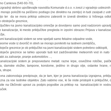
no Cankova (540-93-70),
i izgradnji skrbno upoštevajte navodila Komunale d.o.o. v zvezi z vgradnjo ustreznih 
e morajo položiti na peščeno podlago (ne direktno na zemljo) in tudi zasipati z ust
cijo ter da se mora priklop ustrezno zatesniti in izvesti direktno iz hišnega odto
 obstoječe greznice,
iključitev na javno kanalizacijsko omrežje je dovoljeno samo pod nadzorom upravl
e kanalizacije, ki mesto priključitve pregleda in izpolni obrazec Prijava v kanalizac
žje,
javni kanalizacijski sistem se sme speljati samo fekalne odpadne vode,
teorne vode iz dvorišč in streh se morajo ponikniti na lastnem zemljišču,
toječe greznice je ob priključitvi na javni kanalizacijski sistem potrebno odklopiti,
stoječe greznice se lahko uporabi tudi kot zadrževalnike meteornih vod in nato
abi za zalivanje, pranje avtomobilov…,
kanalizacijski sistem je prepovedano metati: razne krpe, osvežilne robčke, palč
a, damske vložke, tampone, kondome, jedilno in drugo olje, ostanke hrane, 
la, strupe.
avna zakonodaja predpisuje, da je tam, kjer je javna kanalizacija izgrajena, priklju
zna za vse lastnike objektov. Zato vabimo vse, ki še niste pristopili k priključitvi, 
site na Občinski upravi za podpis pogodbe za priklop na kanalizacijski in vodo
juček.