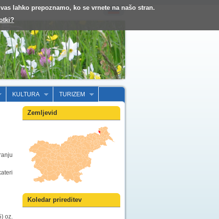
o vas lahko prepoznamo, ko se vrnete na našo stran.
otki?
KULTURA
TURIZEM
Zemljevid
ranju
ateri
Koledar prireditev
) oz.