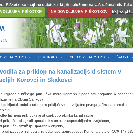
otke. Piškotki so majhne datoteke, ki jih naložimo na vaš računalnik. Tak
VOLJUJEM PIŠKOTKE
NE DOVOLJUJEM PIŠKOTKOV
Kaj so pišk
OSPODARSTVO
KOMUNALA
NEGOSPODARSTVO
ŠPORT
vodila za priklop na kanalizacijski sistem v
seljih Korovci in Skakovci
ed izgradnjo hišnega priključka mora uporabnik podpisati pogodbo o sofinanci
lizacije na Občini Cankova,
šni priključek poteka od mesta priključitve do vključno prvega jaška na parceli, na k
 objekt,
vedba hišnega priključka je strošek uporabnika kanalizacije,
šni priključek si zgradi uporabnik sam oz. z usposobljenim izvajalcem,
šni priključek vzdržuje uporabnik objekta,
n pred izvedbo hišnega priključka uporabnik obvesti Komunalo d.o.o. (070-447-035