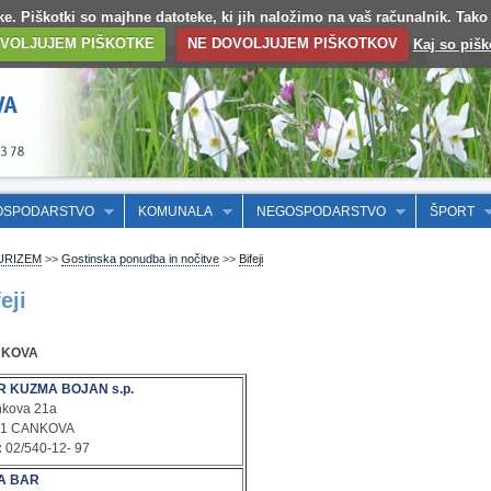
otke. Piškotki so majhne datoteke, ki jih naložimo na vaš računalnik. Tak
VOLJUJEM PIŠKOTKE
NE DOVOLJUJEM PIŠKOTKOV
Kaj so pišk
OSPODARSTVO
KOMUNALA
NEGOSPODARSTVO
ŠPORT
URIZEM
>>
Gostinska ponudba in nočitve
>>
Bifeji
eji
NKOVA
R KUZMA BOJAN s.p.
kova 21a
61 CANKOVA
:
02/540-12- 97
A BAR