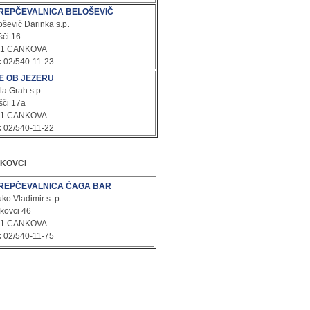
REPČEVALNICA BELOŠEVIČ
oševič Darinka s.p.
šči 16
61 CANKOVA
:
02/540-11-23
FE OB JEZERU
la Grah s.p.
šči 17a
61 CANKOVA
:
02/540-11-22
KOVCI
REPČEVALNICA ČAGA BAR
ko Vladimir s. p.
kovci 46
61 CANKOVA
:
02/540-11-75