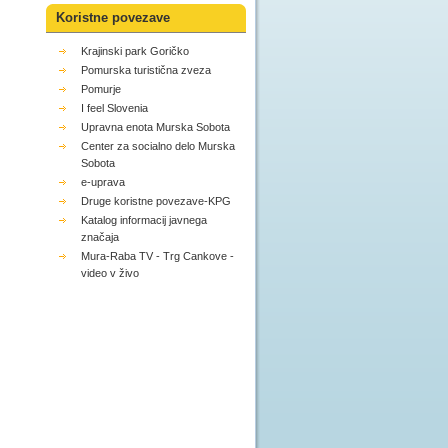
Koristne povezave
Krajinski park Goričko
Pomurska turistična zveza
Pomurje
I feel Slovenia
Upravna enota Murska Sobota
Center za socialno delo Murska
Sobota
e-uprava
Druge koristne povezave-KPG
Katalog informacij javnega
značaja
Mura-Raba TV - Trg Cankove -
video v živo