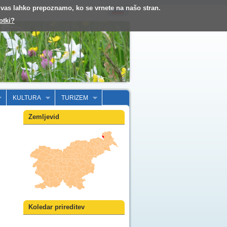
o vas lahko prepoznamo, ko se vrnete na našo stran.
otki?
KULTURA
TURIZEM
Zemljevid
Koledar prireditev