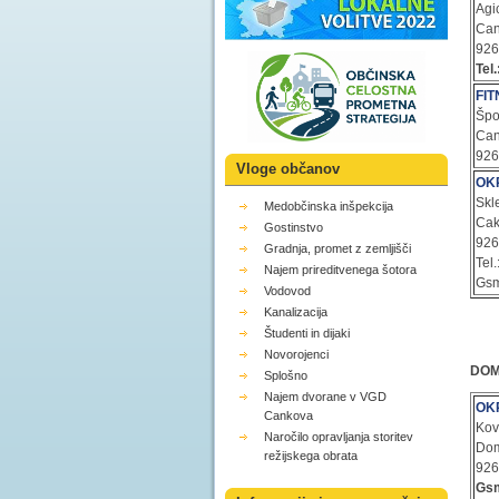
Agi
Can
92
Tel.
FI
Špo
Can
926
Vloge občanov
OK
Skle
Medobčinska inšpekcija
Cak
Gostinstvo
92
Gradnja, promet z zemljišči
Tel
Najem prireditvenega šotora
Gsm
Vodovod
Kanalizacija
Študenti in dijaki
Novorojenci
DOM
Splošno
Najem dvorane v VGD
OK
Cankova
Kova
Naročilo opravljanja storitev
Dom
režijskega obrata
92
Gs