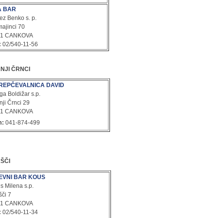
A BAR
ez Benko s. p.
ajinci 70
61 CANKOVA
:
02/540-11-56
NJI ČRNCI
REPČEVALNICA DAVID
ga Boldižar s.p.
nji Črnci 29
61 CANKOVA
m:
041-874-499
ŠČI
EVNI BAR KOUS
s Milena s.p.
šči 7
61 CANKOVA
:
02/540-11-34