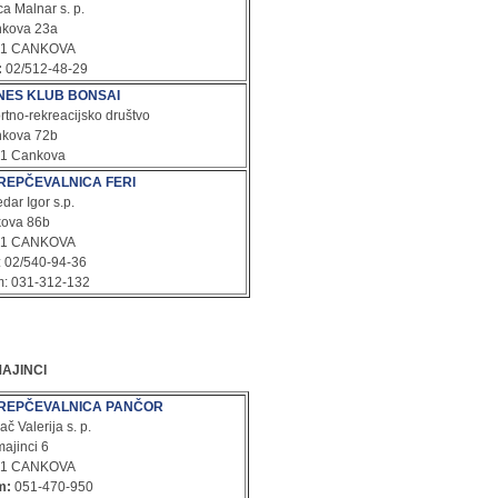
ca Malnar s. p.
kova 23a
61 CANKOVA
:
02/512-48-29
TNES KLUB BONSAI
rtno-rekreacijsko društvo
kova 72b
1 Cankova
REPČEVALNICA FERI
dar Igor s.p.
ova 86b
61 CANKOVA
.: 02/540-94-36
: 031-312-132
AJINCI
REPČEVALNICA PANČOR
č Valerija s. p.
ajinci 6
61 CANKOVA
m:
051-470-950