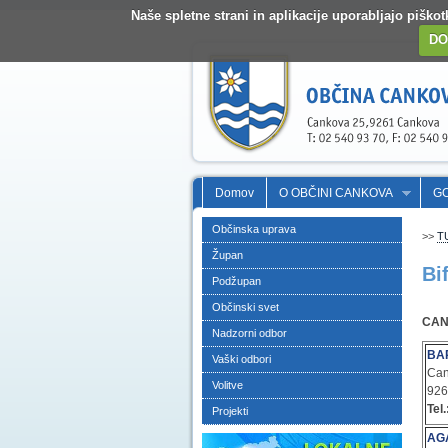
Naše spletne strani in aplikacije uporabljajo pišk
DO
Domov
O OBČINI CANKOVA
G
Občinska uprava
>>
T
Župan
Bif
Podžupan
Občinski svet
CA
Nadzorni odbor
BA
Vaški odbori
Can
Volitve
92
Tel.
Projekti
AG