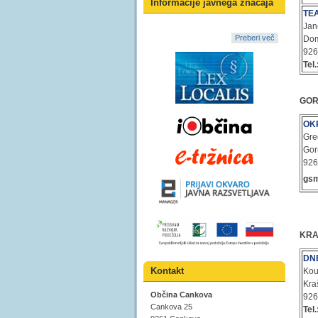
Informacije javnega značaja
TE
Jan
Preberi več
Dom
92
Tel.
GOR
OK
Gre
Gor
92
gs
KRA
DN
Kontakt
Kou
Kra
Občina Cankova
92
Cankova 25
Tel.