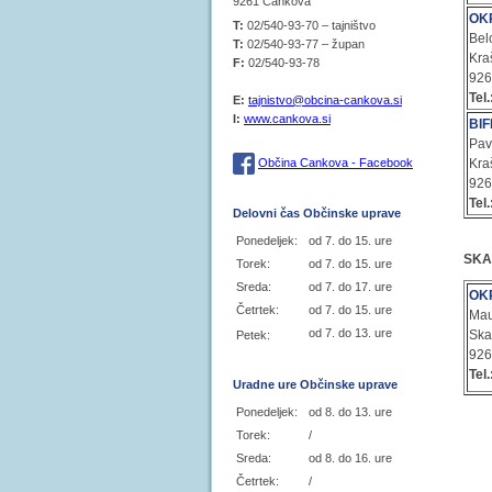
9261 Cankova
OK
T:
02/540-93-70 – tajništvo
Bel
T:
02/540-93-77 – župan
Kra
F:
02/540-93-78
92
Tel.
E:
tajnistvo@obcina-cankova.si
I:
www.cankova.si
BI
Pav
Občina Cankova - Facebook
Kra
92
Tel.
Delovni čas Občinske uprave
Ponedeljek:
od 7. do 15. ure
SKA
Torek:
od 7. do 15. ure
Sreda:
od 7. do 17. ure
OK
Četrtek:
od 7. do 15. ure
Mau
od 7. do 13. ure
Ska
Petek:
92
Tel.
Uradne ure Občinske uprave
Ponedeljek:
od 8. do 13. ure
Torek:
/
Sreda:
od 8. do 16. ure
Četrtek:
/