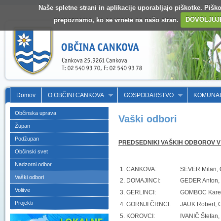
Naše spletne strani in aplikacije uporabljajo piškotke. Pišk
prepoznamo, ko se vrnete na našo stran.
DOVOLJUJ
Domov
O OBČINI CANKOVA
GOSPODARSTVO
KOMUNA
Občinska uprava
Vaški odbori
Župan
Podžupan
PREDSEDNIKI VAŠKIH ODBOROV V
Občinski svet
Nadzorni odbor
1. CANKOVA:
SEVER Milan, 
Vaški odbori
2. DOMAJINCI:
GEDER Anton, 
Volitve
3. GERLINCI:
GOMBOC Karel,
Projekti
4. GORNJI ČRNCI:
JAUK Robert, G
5. KOROVCI:
IVANIČ Štefan,