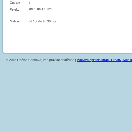
Četrtek:
/
od 8. do 12. ure
Petek:
Malica: od 10. do 10.30 ure
© 2018 Občina Cankova, vse pravice pridržane |
izdelava spletnih strani: Creativ, Novi m