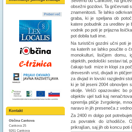
Severno od Cankove, na gričevj
obsežni gozdovi. Ta gričevnati 
znamenitosti. Te lahko odkrivam
Preberi več
graba, ki je speljana ob potoč
katere pobudnik za ureditev je b
vodnik po poti je prijazna lisič
pot dobila tudi ime.
Na turistični gozdni učni poti 
na katerih se lahko poučite o čr
monokulturi, lisičjem domu, i
objektih, pedološki sestavi tal,
čakajo tudi mize in klopi za po
drevesnih vrst, divjadi in ptičj
za divjad in lovski razgledni st
ki je bil jeseni 2004 obnovljen
okolje. Vešči opazovalec bo p
objektiv ujel tudi kaj nenačrtov
spremlja ptičje žvrgolenje, mnog
naravo in jih preseneča z vedno
Kontakt
Za 2400 m dolgo pot potrebujet
za povratek do izhodišče. O
Občina Cankova
Cankova 25
prikrajšan, saj jih ob koncu pot
9261 Cankova