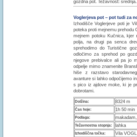
gozdna pot. Težavnost: srednja.
Voglerjeva pot – pot tudi za 
Izhodišče Voglerjeve poti je
poteka proti mejnemu prehodu Ca
mejnem potoku Kučnica, kjer na
polja, na drugi pa senca dr
sprehodimo do Turistične go
odločimo za sprehod po gozd
njegove prebivalce ali pa jo 
odpelje mimo znamenite Bransb
hiše z razstavo starodavne
avanture si lahko odpočijemo in
s pico iz ajdove moke, ki je 
dobrotami.
8324 m
Dolžina:
1h 50 min
Čas hoje:
makadam, g
Podlaga:
lahka
Težavnostna stopnja:
Vila VOG
Izhodiščna točka: