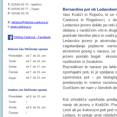
T:
02/540-93-70 – tajništvo
Bernardina pot ob Ledavskem
T:
02/540-93-77 – župan
F:
02/540-93-78
Vasi Krašči in Ropočo, ki se r
Cankova in Rogašovci, v doli
E:
tajnistvo@obcina-cankova.si
Ledavsko jezero dobilo po reki L
I:
www.cankova.si
obdano z rastiščem vrb in drugi
poiskale številne ptice in vodni p
Občina Cankova - Facebook
Ledavsko jezero je akomulacij
zagotavljanja poplavne varno
Delovni čas Občinske uprave
ekstremni poseg v naravo, se je
jezero postalo bogat ekosi
Ponedeljek:
od 7. do 15. ure
rastlinskim in živalskim.
Torek:
od 7. do 15. ure
Raznolikost te narave pa lahk
Sreda:
od 7. do 17. ure
sprehajalni poti, ki je speljan
Četrtek:
od 7. do 15. ure
spominska pot – po biologinj
od 7. do 13. ure
Petek:
predanostjo in vnemo raziskova
Goričkem ter nam v številnih del
Uradne ure Občinske uprave
Ponedeljek:
od 8. do 13. ure
Kot izhodišče sprehoda predl
Torek:
/
nasip ob jezeru v Kraščih. Po
Sreda:
od 8. do 16. ure
cesti ali po kolovozni poti pod
Četrtek:
/
Ledave, ki potuje proti nižjel