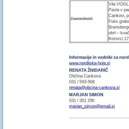
Vila VOGLE
Pavla v pa
Cankovi, p
Znamenitosti:
Fuks graba
Bransberge
obrt – kvač
Korovci 17
Informacije in vodniki za nord
www.nordijska-hoja.si
RENATA ŽNIDARIČ
Občina Cankova
031 / 593-908
renata@obcina-cankova.si
MARJAN SIMON
031 / 301 290
marjan_simon@email.si