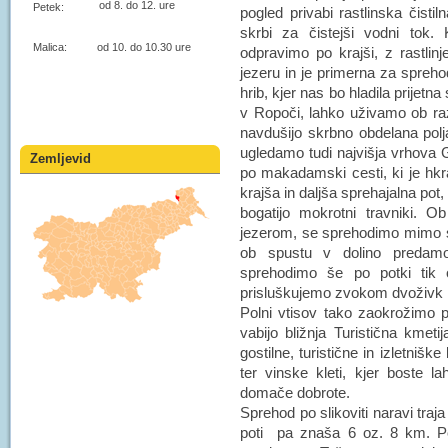
od 8. do 12. ure
Petek:
pogled privabi rastlinska čist
skrbi za čistejši vodni tok
Malica: od 10. do 10.30 ure
odpravimo po krajši, z rastlinj
jezeru in je primerna za spre
hrib, kjer nas bo hladila prijet
v Ropoči, lahko uživamo ob ra
navdušijo skrbno obdelana polj
ugledamo tudi najvišja vrhova G
Zemljevid
po makadamski cesti, ki je hkrat
krajša in daljša sprehajalna pot,
bogatijo mokrotni travniki.
jezerom, se sprehodimo mimo s
ob spustu v dolino predam
sprehodimo še po potki tik 
prisluškujemo zvokom dvoživk i
Polni vtisov tako zaokrožimo p
vabijo bližnja Turistična kmeti
gostilne, turistične in izletniš
ter vinske kleti, kjer boste la
domače dobrote.
Sprehod po slikoviti naravi traj
poti pa znaša 6 oz. 8 km. Po