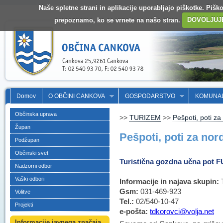
Naše spletne strani in aplikacije uporabljajo piškotke. Pišk
prepoznamo, ko se vrnete na našo stran.
DOVOLJUJ
Domov
O OBČINI CANKOVA
GOSPODARSTVO
KOMUNA
Občinska uprava
>>
TURIZEM
>>
Pešpoti, poti za
Župan
Pešpoti, poti za nor
Podžupan
Občinski svet
Turistična gozdna učna pot
Nadzorni odbor
Vaški odbori
Informacije in najava skupin:
T
Gsm:
031-469-923
Volitve
Tel.:
02/540-10-47
Projekti
e-pošta:
tdkorovci@volja.net
Informacije javnega značaja