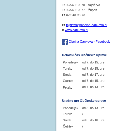
T:
02/540-93-70 – tajništvo
T:
02/540-93-77 – župan
F:
02/540-93-78
E:
tajnistvo@obcina-cankova.si
I:
www.cankova.si
Občina Cankova - Facebook
Delovni čas Občinske uprave
Ponedeljek:
od 7. do 15. ure
Torek:
od 7. do 15. ure
Sreda:
od 7. do 17. ure
Četrtek:
od 7. do 15. ure
od 7. do 13. ure
Petek:
Uradne ure Občinske uprave
Ponedeljek:
od 8. do 13. ure
Torek:
/
Sreda:
od 8. do 16. ure
Četrtek:
/