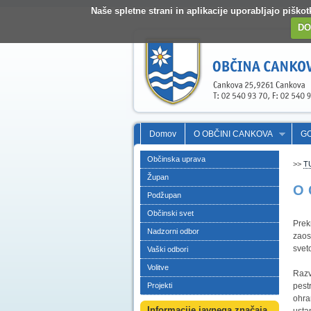
Naše spletne strani in aplikacije uporabljajo pišk
DO
Domov
O OBČINI CANKOVA
G
Občinska uprava
>>
T
Župan
O 
Podžupan
Občinski svet
Prek
Nadzorni odbor
zaos
svet
Vaški odbori
Volitve
Razvo
Projekti
pest
ohra
Informacije javnega značaja