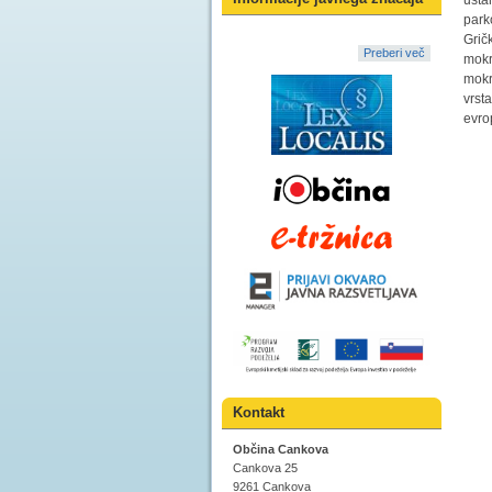
usta
park
Gričk
Preberi več
mokr
mokr
vrst
evro
Kontakt
Občina Cankova
Cankova 25
9261 Cankova