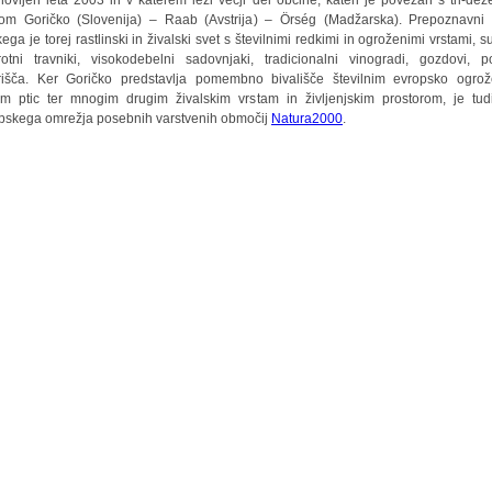
novljen leta 2003 in v katerem leži večji del občine, kateri je povezan s tri-dež
om Goričko (Slovenija) – Raab (Avstrija) – Örség (Madžarska). Prepoznavni
ega je torej rastlinski in živalski svet s številnimi redkimi in ogroženimi vrstami, s
otni travniki, visokodebelni sadovnjaki, tradicionalni vinogradi, gozdovi, po
išča. Ker Goričko predstavlja pomembno bivališče številnim evropsko ogro
am ptic ter mnogim drugim živalskim vrstam in življenjskim prostorom, je tud
pskega omrežja posebnih varstvenih območij
Natura2000
.