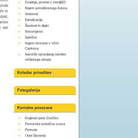
elnim
Gradnja, promet z zemljišči
 znak
Najem prireditvenega šotora
uhi in
Vodovod
toki,
Kanalizacija
ženim
Študenti in dijaki
i del
Novorojenci
Splošno
Najem dvorane v VGD
Cankova
Naročilo opravljanja storitev
režijskega obrata
Koledar prireditev
Fotogalerija
Koristne povezave
Krajinski park Goričko
Pomurska turistična zveza
Pomurje
I feel Slovenia