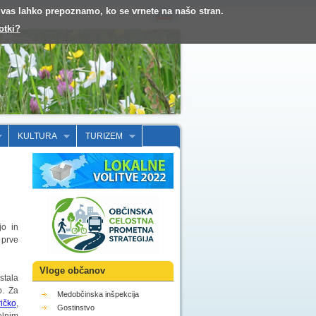
o vas lahko prepoznamo, ko se vrnete na našo stran.
otki?
KULTURA
TURIZEM
jo in
 prve
Vloge občanov
ostala
o. Za
Medobčinska inšpekcija
ričko
,
Gostinstvo