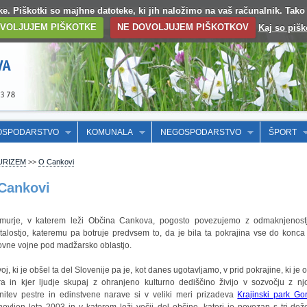
otke. Piškotki so majhne datoteke, ki jih naložimo na vaš računalnik. Tak
VOLJUJEM PIŠKOTKE
NE DOVOLJUJEM PIŠKOTKOV
Kaj so pišk
OSPODARSTVO
KOMUNALA
NEGOSPODARSTVO
ŠPORT
URIZEM
>>
O Cankovi
Cankovi
murje, v katerem leži Občina Cankova, pogosto povezujemo z odmaknjenost
talostjo, kateremu pa botruje predvsem to, da je bila ta pokrajina vse do konca
ovne vojne pod madžarsko oblastjo.
j, ki je obšel ta del Slovenije pa je, kot danes ugotavljamo, v prid pokrajine, ki je 
ra in kjer ljudje skupaj z ohranjeno kulturno dediščino živijo v sozvočju z nj
nitev pestre in edinstvene narave si v veliki meri prizadeva
Krajinski park Go